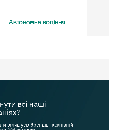
Автономне водіння
нути всі наші
аніях?
и огляд усіх брендів і компаній