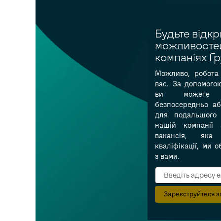
Будьте відкр
можливостей
компаніях Г
Можливо, робота 
вас. За допомого
ви можете 
безпосередньо аб
для подальшого
нашій компанії з
вакансія, яка
кваліфікації, ми 
з вами.