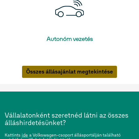
Autonóm vezetés
Összes állásajánlat megtekintése
Vállalatonként szeretnéd látni az összes
álláshirdetésünket?
Kattints
ide
a Volkswagen-csoport állásportálján található