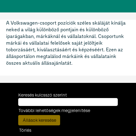
A Volkswagen-csoport pozíciók széles skáláját kínálja
neked a világ különböző pontjain és különböző
iparágakban, márkáknál és vállalatoknál. Csoportunk
márkái és vállalatai felelősek saját jelöltjeik
toborzásáért, kiválasztásáért és képzéséért. Ezen az
állásportálon megtalálod márkáink és vállalataink
összes aktuális állásajánlatát.
Keresés kulcsszó szerint
További lehetőségek megjelenítése
Törlés