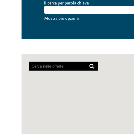
Ricerca per parola chiave
Mostra più opzioni
I
lettori
schermo
non
sono
in
grado
di
leggere
la
seguente
mappa
ricercabile.