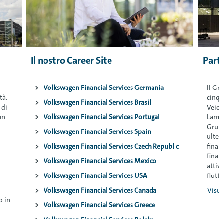
Il nostro Career Site
Par
>
Volkswagen Financial Services Germania
Il G
tà.
cin
>
Volkswagen Financial Services Brasil
 di
Veic
un
>
Volkswagen Financial Services Portuga
l
Lamb
Gru
>
Volkswagen Financial Services Spain
ulte
>
Volkswagen Financial Services Czech Republic
fina
fina
>
Volkswagen Financial Services Mexico
atti
>
Volkswagen Financial Services USA
flot
>
Volkswagen Financial Services Canada
Visu
o in
>
Volkswagen Financial Services Greece