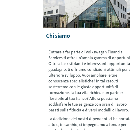
Chi siamo
Entrare a far parte di Volkswagen Financial
Services ti offre un'ampia gamma di opportuni
Oltre a task sifdanti e interessanti opportunità
guadagno, ti offriamo condizioni ottimali per 
ulteriore sviluppo. Vuoi ampliare le tue
conoscenze specialistiche? In tal caso, ti
sosterremo con le giuste opportunità di
formazione. La tua vita richiede un partner
flessibile al tuo fianco? Allora possiamo
soddisfare le tue esigenze con orari di lavoro
basati sulla fiducia e diversi modelli di lavoro.
La dedizione dei nostri dipendenti ci ha portat
alto e, in cambio, ci impegniamo a fondo per i