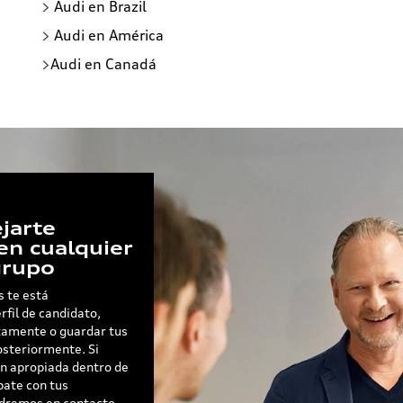
>
Audi en Brazil
>
Audi en América
>
Audi en Canadá
jarte
en cualquier
grupo
s te está
rfil de candidato,
ctamente o guardar tus
osteriormente. Si
n apropiada dentro de
ate con tus
ndremos en contacto