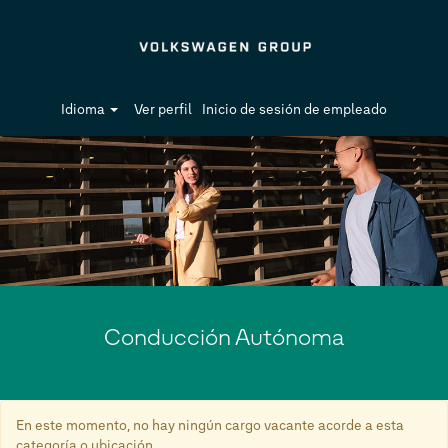
Idioma
Ver perfil
Inicio de sesión de empleado
Conducción
Autónoma
Conducción Autónoma
En este momento, no hay ningún cargo vacante acorde a esta
categoría o ubicación.