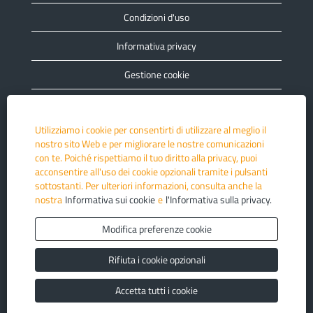
Condizioni d'uso
Informativa privacy
Gestione cookie
Cookie Policy
Utilizziamo i cookie per consentirti di utilizzare al meglio il
FAQ
nostro sito Web e per migliorare le nostre comunicazioni
con te. Poiché rispettiamo il tuo diritto alla privacy, puoi
Whistleblower System
acconsentire all'uso dei cookie opzionali tramite i pulsanti
sottostanti. Per ulteriori informazioni, consulta anche la
nostra
Informativa sui cookie
e
l'Informativa sulla privacy.
Modifica preferenze cookie
Rifiuta i cookie opzionali
Avviso | Questo Job Portal è fornito e gestito centralmente da
Volkswagen AG. Le offerte di lavoro mostrate nel portale, così
come ulteriori informazioni, sono definite e gestite dalle rispettive
Accetta tutti i cookie
società del Gruppo e fornite solo a livello centrale su base
sistemica da Volkswagen AG nel suo ruolo di fornitore del Job
Portal.