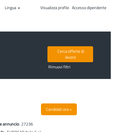
Lingua
Visualizza profilo
Accesso dipendente
Rimuovi filtri
Candidati ora »
ce annuncio:
27236