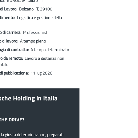
nda:
EUROCAR Italia S.r.l
di Lavoro:
Bolzano, IT, 39100
rtimento:
Logistica e gestione della
lo di carriera:
Professionisti
o di lavoro:
A tempo pieno
ogia di contratto:
A tempo determinato
ro da remoto:
Lavoro a distanza non
nbile
di pubblicazione:
11 lug 2026
che Holding in Italia
THE DRIVE?
 la giusta determinazione, preparati: