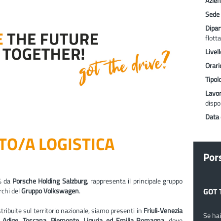
Azie
Sede 
Dipa
flotta
Livel
Orari
Tipol
Lavo
dispo
Data 
TO/A LOGISTICA
Pors
0% da
Porsche Holding Salzburg
, rappresenta il principale gruppo
rchi del
Gruppo Volkswagen
.
GOT 
tribuite sul territorio nazionale, siamo presenti in
Friuli‑Venezia
Se hai
to Adige, Toscana, Piemonte, Liguria ed Emilia‑Romagna
, dove