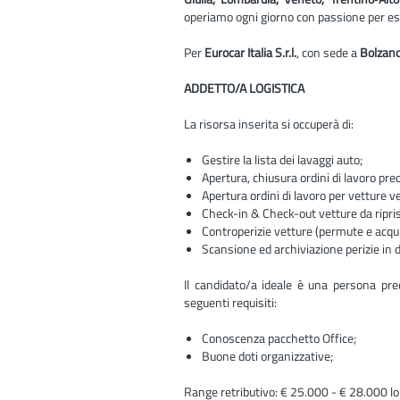
operiamo ogni giorno con passione per ess
Per
Eurocar Italia S.r.l.
, con sede a
Bolzan
ADDETTO/A LOGISTICA
La risorsa inserita si occuperà di:
Gestire la lista dei lavaggi auto;
Apertura, chiusura ordini di lavoro 
Apertura ordini di lavoro per vetture v
Check-in & Check-out vetture da ripris
Controperizie vetture (permute e acquis
Scansione ed archiviazione perizie in 
Il candidato/a ideale è una persona pre
seguenti requisiti:
Conoscenza pacchetto Office;
Buone doti organizzative;
Range retributivo: € 25.000 - € 28.000 l