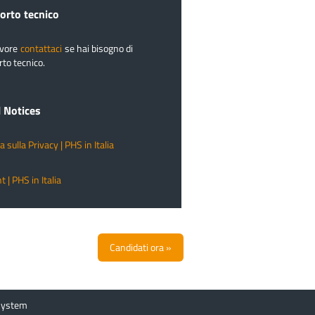
orto tecnico
avore
contattaci
se hai bisogno di
to tecnico.
l Notices
ca sulla Privacy | PHS in Italia
t | PHS in Italia
Candidati ora »
System