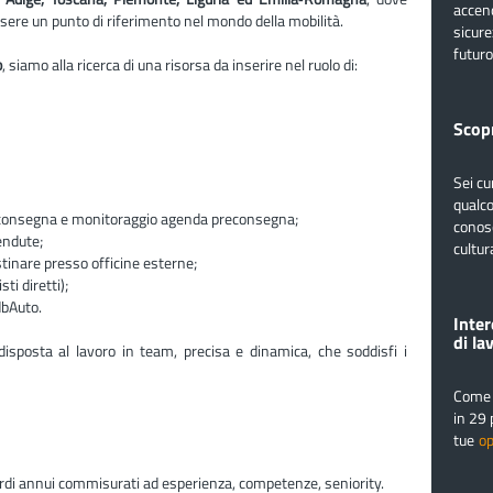
accend
ere un punto di riferimento nel mondo della mobilità.
sicure
futuro
o
, siamo alla ricerca di una risorsa da inserire nel ruolo di:
Scopr
Sei cu
qualco
preconsegna e monitoraggio agenda preconsegna;
conosc
endute;
cultur
tinare presso officine esterne;
ti diretti);
dbAuto.
Inter
di la
disposta al lavoro in team, precisa e dinamica, che soddisfi i
Come 
in 29 
tue
op
ordi annui commisurati ad esperienza, competenze, seniority.