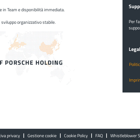
Supp
re in Team e disponibilità immediata.
Per f
 sviluppo organizzativo stabile.
suppor
Lega
Politi
Imprin
iva privacy
Gestione cookie
Cookie Policy
FAQ
Whistleblower 