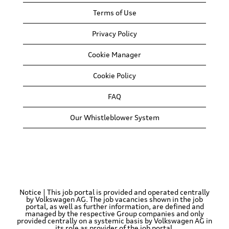
Terms of Use
Privacy Policy
Cookie Manager
Cookie Policy
FAQ
Our Whistleblower System
Notice | This job portal is provided and operated centrally
by Volkswagen AG. The job vacancies shown in the job
portal, as well as further information, are defined and
managed by the respective Group companies and only
provided centrally on a systemic basis by Volkswagen AG in
its role as provider of the job portal.