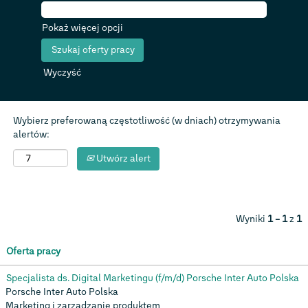
Pokaż więcej opcji
Wyczyść
Wybierz preferowaną częstotliwość (w dniach) otrzymywania
alertów:
Utwórz alert
Wyniki
1 – 1
z
1
Oferta pracy
Specjalista ds. Digital Marketingu (f/m/d) Porsche Inter Auto Polska
Porsche Inter Auto Polska
Marketing i zarządzanie produktem