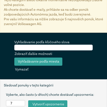
Tejto kategórii alebo lokalite momentálne nezodpovedajú žiadne
voľné pozície.
Ak chcete dostávať e-maily, prihláste sa na odber ponúk
zodpovedajúcich Autonómna jazda, keď budú zverejnené.
Pre vašu informáciu sa nižšie zobrazuje 5 najnovších ponúk, ktoré
zverejnil Volkswagen AG.
Vyhľadávanie podľa kľúčového slova
Zobraziť ďalšie možnosti
Vymazať
Sledovať ponuky v tejto kategórii
Vyberte, ako často (v dňoch) chcete dostávať upozornenia: