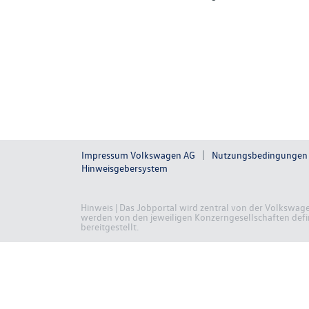
Impressum Volkswagen AG
Nutzungsbedingungen
Hinweisgebersystem
Hinweis | Das Jobportal wird zentral von der Volkswag
werden von den jeweiligen Konzerngesellschaften defini
bereitgestellt.