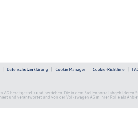
Datenschutzerklärung
Cookie Manager
Cookie-Richtlinie
FA
en AG bereitgestellt und betrieben. Die in dem Stellenportal abgebildete
ert und verantwortet und von der Volkswagen AG in ihrer Rolle als Anbiete