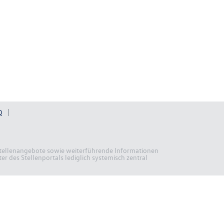
Q
n Stellenangebote sowie weiterführende Informationen
r des Stellenportals lediglich systemisch zentral