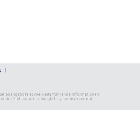
Q
n Stellenangebote sowie weiterführende Informationen
r des Stellenportals lediglich systemisch zentral