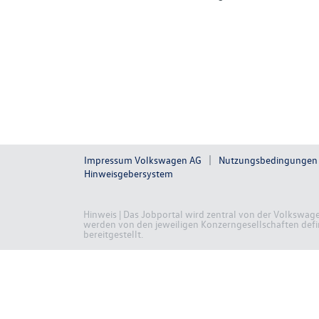
Impressum Volkswagen AG
Nutzungsbedingungen
Hinweisgebersystem
Hinweis | Das Jobportal wird zentral von der Volkswag
werden von den jeweiligen Konzerngesellschaften defini
bereitgestellt.