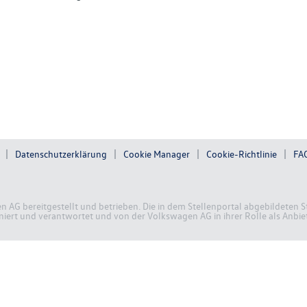
Datenschutzerklärung
Cookie Manager
Cookie-Richtlinie
FA
en AG bereitgestellt und betrieben. Die in dem Stellenportal abgebildete
ert und verantwortet und von der Volkswagen AG in ihrer Rolle als Anbiete