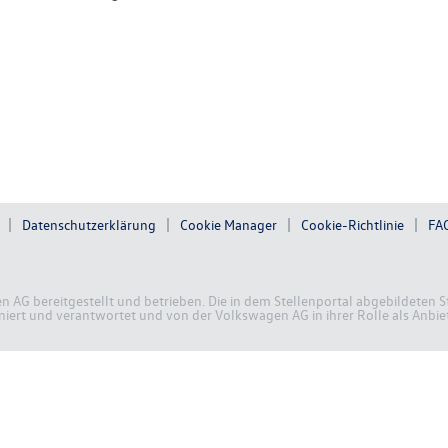
Datenschutzerklärung
Cookie Manager
Cookie-Richtlinie
FA
en AG bereitgestellt und betrieben. Die in dem Stellenportal abgebildete
ert und verantwortet und von der Volkswagen AG in ihrer Rolle als Anbiete