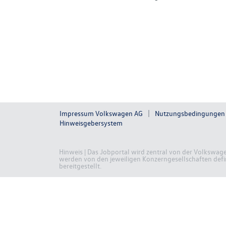
Impressum Volkswagen AG
Nutzungsbedingungen
Hinweisgebersystem
Hinweis | Das Jobportal wird zentral von der Volkswag
werden von den jeweiligen Konzerngesellschaften defini
bereitgestellt.