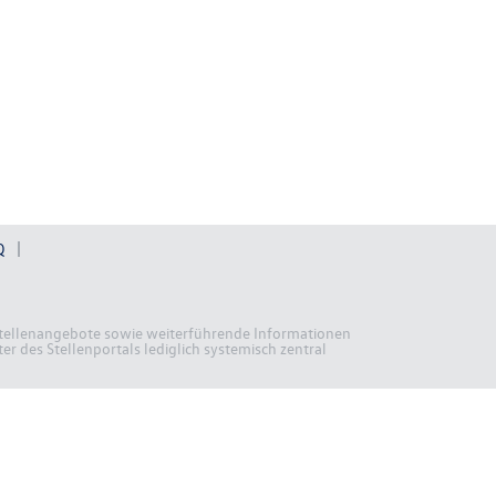
Q
n Stellenangebote sowie weiterführende Informationen
r des Stellenportals lediglich systemisch zentral