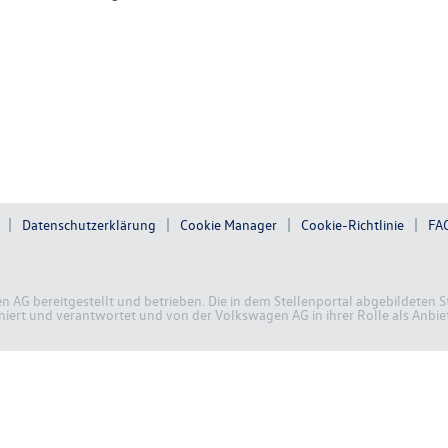
Datenschutzerklärung
Cookie Manager
Cookie-Richtlinie
FA
en AG bereitgestellt und betrieben. Die in dem Stellenportal abgebildete
ert und verantwortet und von der Volkswagen AG in ihrer Rolle als Anbiete