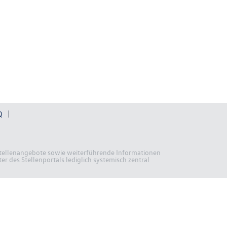
Q
n Stellenangebote sowie weiterführende Informationen
r des Stellenportals lediglich systemisch zentral