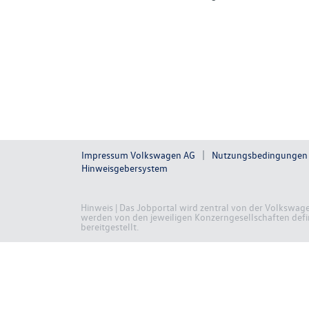
Impressum Volkswagen AG
Nutzungsbedingungen
Hinweisgebersystem
Hinweis | Das Jobportal wird zentral von der Volkswag
werden von den jeweiligen Konzerngesellschaften defini
bereitgestellt.