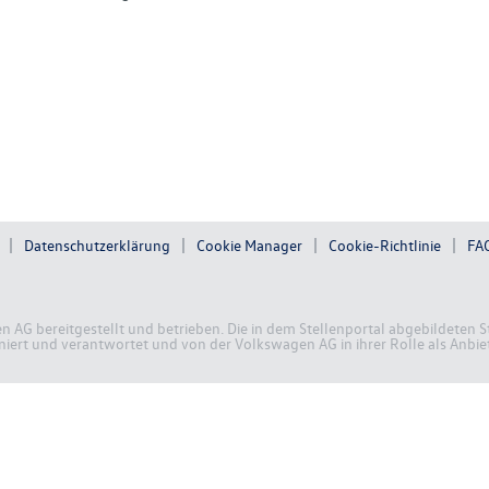
Datenschutzerklärung
Cookie Manager
Cookie-Richtlinie
FA
en AG bereitgestellt und betrieben. Die in dem Stellenportal abgebildete
ert und verantwortet und von der Volkswagen AG in ihrer Rolle als Anbiete