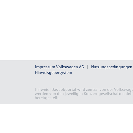
Impressum Volkswagen AG
Nutzungsbedingungen
Hinweisgebersystem
Hinweis | Das Jobportal wird zentral von der Volkswag
werden von den jeweiligen Konzerngesellschaften defini
bereitgestellt.