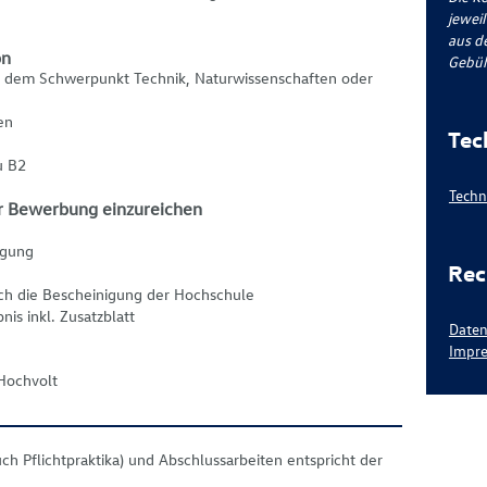
jeweil
aus d
on
Gebüh
it dem Schwerpunkt Technik, Naturwissenschaften oder
en
Tec
u B2
Techn
r Bewerbung einzureichen
igung
Rec
ich die Bescheinigung der Hochschule
nis inkl. Zusatzblatt
Daten
Impre
Hochvolt
ch Pflichtpraktika) und Abschlussarbeiten entspricht der