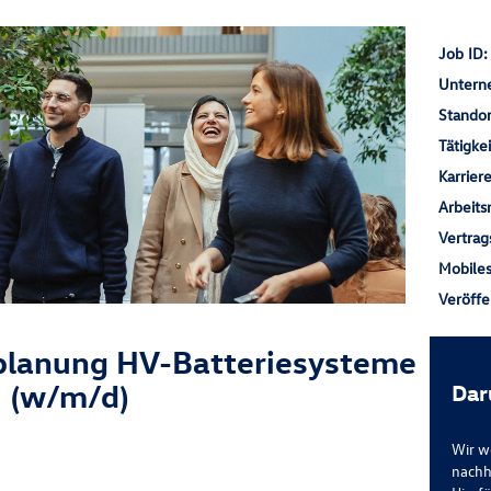
Job ID
Unter
Stando
Tätigke
Karrier
Arbeit
Vertrag
Mobile
Veröff
planung HV-Batteriesysteme
(w/m/d)
Dar
Wir w
nachh