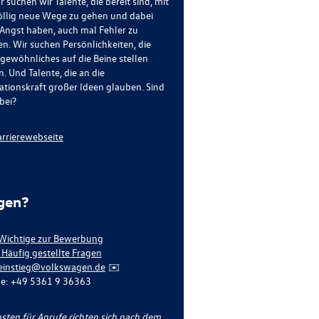
r suchen wir Talente, die bereit sind, mit
öllig neue Wege zu gehen und dabei
 Angst haben, auch mal Fehler zu
n. Wir suchen Persönlichkeiten, die
gewöhnliches auf die Beine stellen
. Und Talente, die an die
ationskraft großer Ideen glauben. Sind
bei?
arrierewebseite
gen?
 Wichtige zur Bewerbung
 Häufig gestellte Fragen
einstieg@volkswagen.de
✉️
ne: +49 5361 9 36363
osten für Anrufe richten sich nach dem