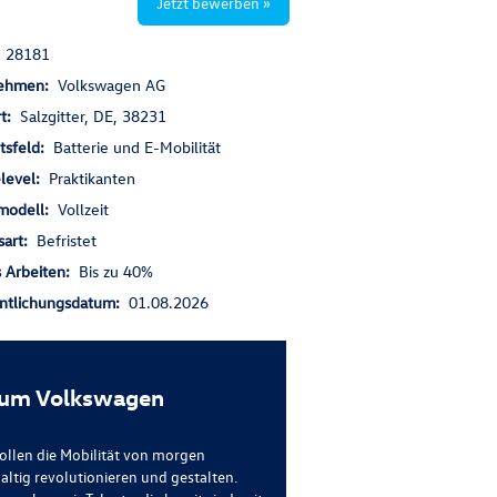
Jetzt bewerben »
:
28181
nehmen:
Volkswagen AG
rt:
Salzgitter, DE, 38231
itsfeld:
Batterie und E-Mobilität
elevel:
Praktikanten
smodell:
Vollzeit
sart:
Befristet
s Arbeiten:
Bis zu 40%
entlichungsdatum:
01.08.2026
um Volkswagen
ollen die Mobilität von morgen
altig revolutionieren und gestalten.