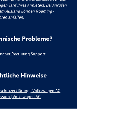
igen Tarif Ihres Anbieters. Bei Anrufen
em Ausland können Roaming-
ren anfallen.
hnische Probleme?
ischer Recruiting Support
htliche Hinweise
schutzerklärung | Volkswagen AG
ssum | Volkswagen AG