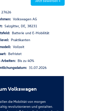
Jetzt bewerben »
:
27626
nehmen:
Volkswagen AG
rt:
Salzgitter, DE, 38231
itsfeld:
Batterie und E-Mobilität
elevel:
Praktikanten
smodell:
Vollzeit
sart:
Befristet
s Arbeiten:
Bis zu 40%
entlichungsdatum:
31.07.2026
um Volkswagen
ollen die Mobilität von morgen
altig revolutionieren und gestalten.