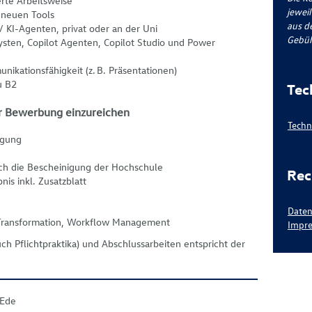
rte Arbeitsweise
jeweil
d neuen Tools
aus d
/ KI-Agenten, privat oder an der Uni
Gebüh
sten, Copilot Agenten, Copilot Studio und Power
ikationsfähigkeit (z. B. Präsentationen)
u B2
Tec
r Bewerbung einzureichen
Techn
igung
ich die Bescheinigung der Hochschule
Rec
nis inkl. Zusatzblatt
Daten
l Transformation, Workflow Management
Impre
ch Pflichtpraktika) und Abschlussarbeiten entspricht der
 Ede