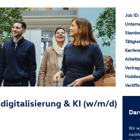
Job ID
Unter
Stando
Tätigke
Karrier
Arbeit
Vertrag
Mobile
Veröff
digitalisierung & KI (w/m/d)
Dar
Wir w
nachh