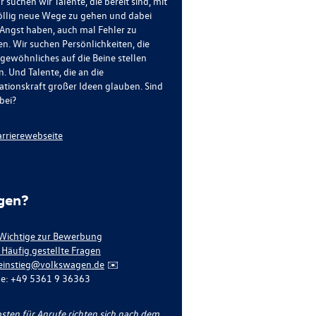
r suchen wir Talente, die bereit sind, mit
öllig neue Wege zu gehen und dabei
 Angst haben, auch mal Fehler zu
n. Wir suchen Persönlichkeiten, die
gewöhnliches auf die Beine stellen
. Und Talente, die an die
ationskraft großer Ideen glauben. Sind
bei?
arrierewebseite
gen?
 Wichtige zur Bewerbung
 Häufig gestellte Fragen
einstieg@volkswagen.de
✉️
ne: +49 5361 9 36363
osten für Anrufe richten sich nach dem