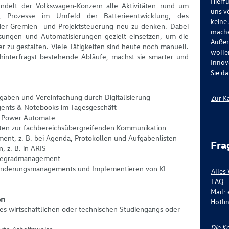
Hierfü
ündelt der Volkswagen‑Konzern alle Aktivitäten rund um
uns v
, Prozesse im Umfeld der Batterieentwicklung, des
keine
der Gremien- und Projektsteuerung neu zu denken. Dabei
mache
sungen und Automatisierungen gezielt einsetzen, um die
Außer
ter zu gestalten. Viele Tätigkeiten sind heute noch manuell.
wollen
hinterfragst bestehende Abläufe, machst sie smarter und
Innov
Sie da
fgaben und Vereinfachung durch Digitalisierung
Zur K
 Agents & Notebooks im Tagesgeschäft
t Power Automate
iten zur fachbereichsübergreifenden Kommunikation
nt, z. B. bei Agenda, Protokollen und Aufgabenlisten
Fra
, z. B. in ARIS
eifegradmanagement
 Änderungsmanagements und Implementieren von KI
Alles
FAQ -
Mail:
on
Hotli
nes wirtschaftlichen oder technischen Studiengangs oder
Die K