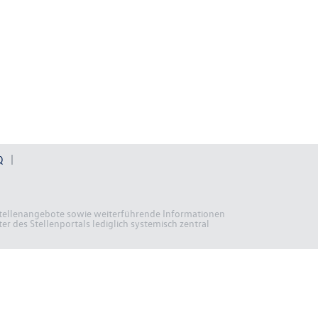
Q
n Stellenangebote sowie weiterführende Informationen
r des Stellenportals lediglich systemisch zentral