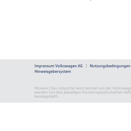
Impressum Volkswagen AG
Nutzungsbedingungen
Hinweisgebersystem
Hinweis | Das Jobportal wird zentral von der Volkswag
werden von den jeweiligen Konzerngesellschaften defini
bereitgestellt.