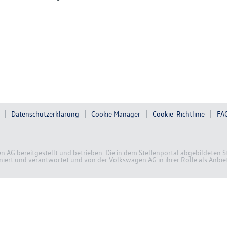
Datenschutzerklärung
Cookie Manager
Cookie-Richtlinie
FA
en AG bereitgestellt und betrieben. Die in dem Stellenportal abgebildete
ert und verantwortet und von der Volkswagen AG in ihrer Rolle als Anbiete