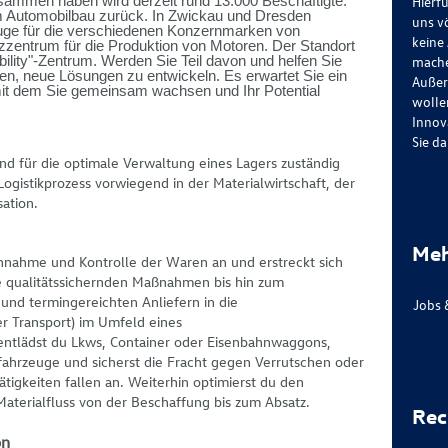
sammen haben wird derzeit rund 13.000 Beschäftigte.
Hierfü
 im Automobilbau zurück. In Zwickau und Dresden
uns v
euge für die verschiedenen Konzernmarken von
keine
zentrum für die Produktion von Motoren. Der Standort
lity"-Zentrum. Werden Sie Teil davon und helfen Sie
mache
deen, neue Lösungen zu entwickeln. Es erwartet Sie ein
Außer
mit dem Sie gemeinsam wachsen und Ihr Potential
wollen
Innov
Sie da
ind für die optimale Verwaltung eines Lagers zuständig
ogistikprozess vorwiegend in
der Materialwirtschaft, der
ation.
Meh
nnahme und Kontrolle der Waren an und erstreckt sich
e qualitätssichernden Maßnahmen bis hin zum
nd termingereichten Anliefern in die
Jobs 
r Transport)
im Umfeld eines
entlädst du
Lkws, Container oder Eisenbahnwaggons,
fahrzeuge und sicherst die Fracht gegen Verrutschen oder
tigkeiten fallen an. Weiterhin optimierst du den
Materialfluss von der Beschaffung bis zum Absatz.
Rec
on