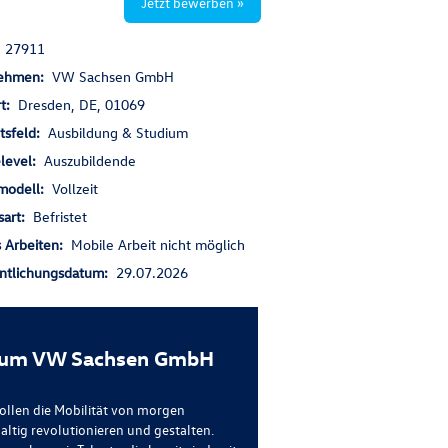
Jetzt bewerben »
:
27911
nehmen:
VW Sachsen GmbH
rt:
Dresden, DE, 01069
itsfeld:
Ausbildung & Studium
elevel:
Auszubildende
smodell:
Vollzeit
sart:
Befristet
s Arbeiten:
Mobile Arbeit nicht möglich
entlichungsdatum:
29.07.2026
um VW Sachsen GmbH
ollen die Mobilität von morgen
altig revolutionieren und gestalten.