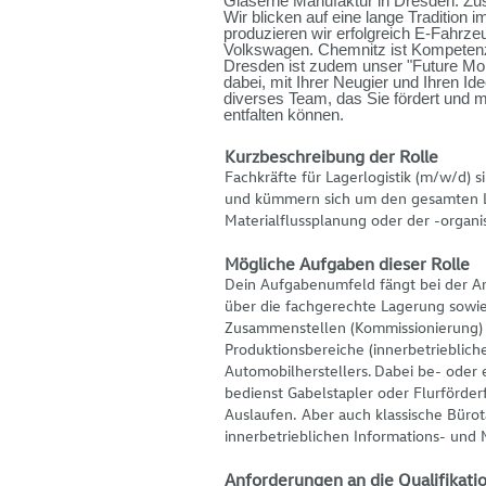
Gläserne Manufaktur in Dresden. Zu
Wir blicken auf eine lange Tradition
produzieren wir erfolgreich E-Fahrz
Volkswagen. Chemnitz ist Kompetenz
Dresden ist zudem unser "Future Mobi
dabei, mit Ihrer Neugier und Ihren I
diverses Team, das Sie fördert und 
entfalten können.
Kurzbeschreibung der Rolle
Fachkräfte für Lagerlogistik (m/w/d) s
und
kümmern sich um den gesamten L
Materialflussplanung oder der -organis
Mögliche Aufgaben dieser Rolle
Dein Aufgabenumfeld fängt bei der A
über die fachgerechte Lagerung sowi
Zusammenstellen (Kommissionierung) u
Produktionsbereiche (innerbetriebliche
Automobilherstellers
. Dabei be- oder 
bedienst Gabelstapler oder Flurförder
Auslaufen. Aber auch klassische Bürotä
innerbetrieblichen Informations- und 
Anforderungen an die Qualifikati