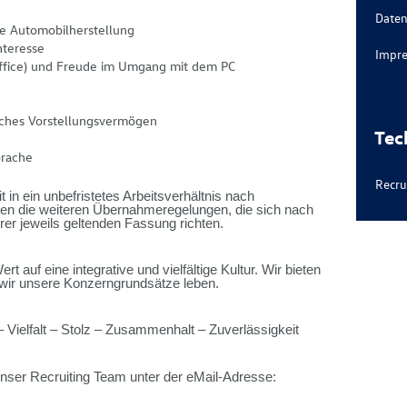
Daten
ie Automobilherstellung
nteresse
Impre
ffice) und Freude im Umgang mit dem PC
liches Vorstellungsvermögen
Tec
t
prache
Recru
in ein unbefristetes Arbeitsverhältnis nach
lten die weiteren Übernahmeregelungen, die sich nach
rer jeweils geltenden Fassung richten.
 auf eine integrative und vielfältige Kultur. Wir bieten
 wir unsere Konzerngrundsätze leben.
– Vielfalt – Stolz – Zusammenhalt – Zuverlässigkeit
unser Recruiting Team unter der eMail-Adresse: