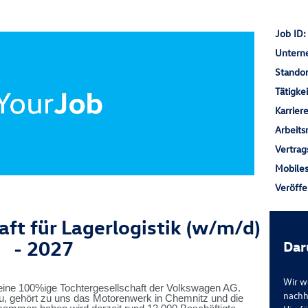
Job ID
Unter
Stando
Tätigke
Karrier
Arbeit
Vertrag
Mobile
Veröff
ft für Lagerlogistik (w/m/d)
- 2027
Dar
Wir w
ine 100%ige Tochtergesellschaft der Volkswagen AG.
nachh
 gehört zu uns das Motorenwerk in Chemnitz und die