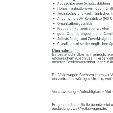
Abgeschlossene Schulausbildung
Hohes Faszinationsvermögen für d
Technisches und kaufmännisches I
Allgemeine EDV-Kenntnisse (MS O
Organisationsgeschick
Freude an Konzentrationsspielen
guter Orientierungssinn und räum
Selbstständig- und Zuverlässigkei
Grundkenntnisse der englischen S
Übernahme
Es besteht die Übernahmemöglichkeit 
erfolgreichem Abschluss. Hierbei ge
unseren Betriebsvereinbarungen in ih
Bei Volkswagen Sachsen legen wir Wert
ein vertrauenswürdiges Umfeld, weil
Verantwortung – Aufrichtigkeit – Mut 
Fragen zu dieser Stelle beantwortet 
ausbildung.vws@volkswagen.de.