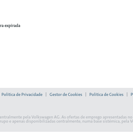
tra expirada
Politica de Privacidade
Gestor de Cookies
Politica de Cookies
P
 centralmente pela Volkswagen AG. As ofertas de emprego apresentadas n
Grupo e apenas disponibilizadas centralmente, numa base sistémica, pela 