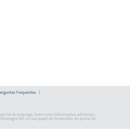
erguntas Frequentes
o portal de emprego, bem como informações adicionais,
Volkswagen AG no seu papel de fornecedor do portal de