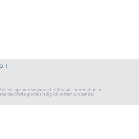
AQ
en Stellenangebote sowie weiterführende Informationen
er des Stellenportals lediglich systemisch zentral