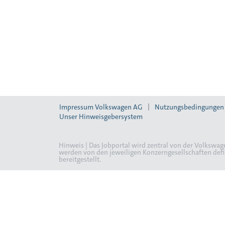
Impressum Volkswagen AG
Nutzungsbedingungen
Unser Hinweisgebersystem
Hinweis | Das Jobportal wird zentral von der Volkswag
werden von den jeweiligen Konzerngesellschaften defin
bereitgestellt.