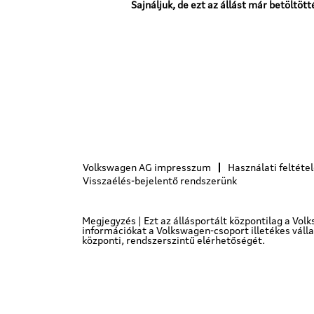
Sajnáljuk, de ezt az állást már betöltött
Volkswagen AG impresszum
Használati feltéte
Visszaélés-bejelentő rendszerünk
Megjegyzés | Ezt az állásportált központilag a Vol
információkat a Volkswagen-csoport illetékes válla
központi, rendszerszintű elérhetőségét.