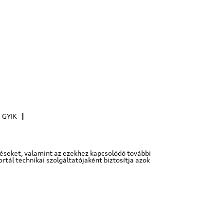
GYIK
téseket, valamint az ezekhez kapcsolódó további
rtál technikai szolgáltatójaként biztosítja azok