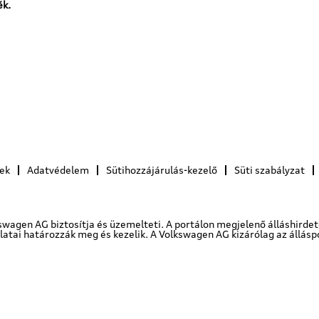
ék.
lek
Adatvédelem
Sütihozzájárulás-kezelő
Süti szabályzat
kswagen AG biztosítja és üzemelteti. A portálon megjelenő álláshirde
latai határozzák meg és kezelik. A Volkswagen AG kizárólag az álláspo