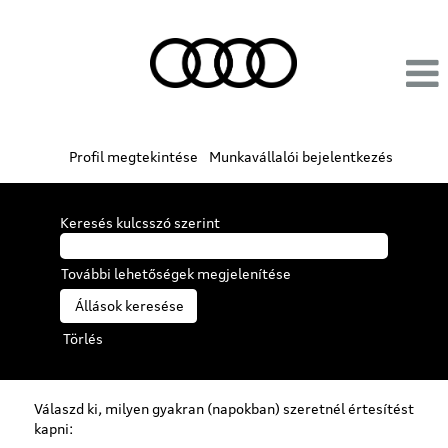
Profil megtekintése
Munkavállalói bejelentkezés
Keresés kulcsszó szerint
További lehetőségek megjelenítése
Törlés
Válaszd ki, milyen gyakran (napokban) szeretnél értesítést
kapni: