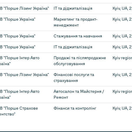
В "Порше Лізинг Україна"
ІТ та діджиталізація
Kyiv, UA, 
В "Порше Україна"
Маркетинг та продакт-
Kyiv, UA, 
менеджмент
В "Порше Україна"
Стажування та навчання
Kyiv, UA, 
В "Порше Україна"
ІТ та діджиталізація
Kyiv, UA, 
В "Порше Інтер Авто
Продажі та післяпродажне
Kyiv regio
раїна"
обслуговування
В "Порше Лізинг Україна"
Фінансові послуги та
Kyiv, UA, 
страхування
В "Порше Інтер Авто
Автосалон та Майстерня /
Kyiv regio
раїна"
Ремонт
В "Порше Страхове
Фінанси та контролінг
Kyiv, UA, 
ентство"