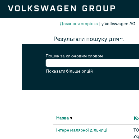
(
Домашня сторінка
|
у Volkswagen AG
с
Результати пошуку для
"".
Пошук за ключовим словом
Показати більше опцій
Назва
Ко
Інтерн малярної дільниці
ТО
Ук