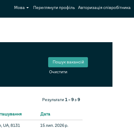
Мова
Переглянути профіль
Авторизація співробітника
Очистити
Результати
1 – 9
з
9
зташування
Дата
n, UA, 8131
15 лип. 2026 р.