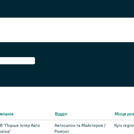
поточна
торінка)
мпанія
Відділ
Місце ро
В "Порше Інтер Авто
Автосалон та Майстерня /
Kyiv regio
раїна"
Ремонт