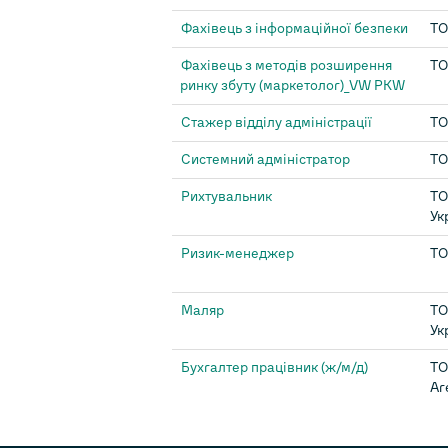
Фахівець з інформаційної безпеки
ТО
Фахівець з методів розширення
ТО
ринку збуту (маркетолог)_VW PKW
Стажер відділу адміністрації
ТО
Системний адміністратор
ТО
Рихтувальник
ТО
Ук
Ризик-менеджер
ТО
Маляр
ТО
Ук
Бухгалтер працівник (ж/м/д)
ТО
Аг