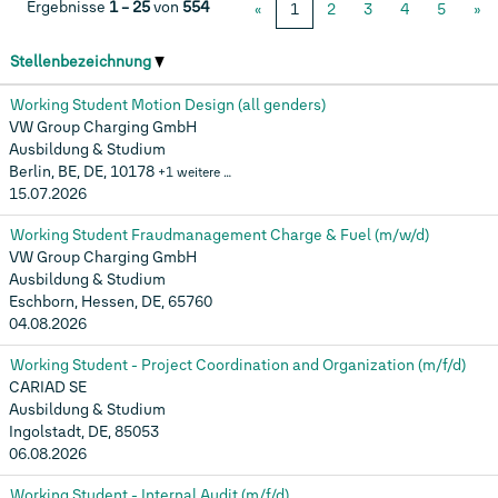
Ergebnisse
1 – 25
von
554
«
1
2
3
4
5
»
Stellenbezeichnung
Working Student Motion Design (all genders)
VW Group Charging GmbH
Ausbildung & Studium
Berlin, BE, DE, 10178
+1 weitere …
15.07.2026
Working Student Fraudmanagement Charge & Fuel (m/w/d)
VW Group Charging GmbH
Ausbildung & Studium
Eschborn, Hessen, DE, 65760
04.08.2026
Working Student - Project Coordination and Organization (m/f/d)
CARIAD SE
Ausbildung & Studium
Ingolstadt, DE, 85053
06.08.2026
Working Student - Internal Audit (m/f/d)