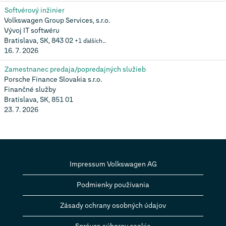
Softvérový inžinier
Volkswagen Group Services, s.r.o.
Vývoj IT softwéru
Bratislava, SK, 843 02
+1 ďalších…
16. 7. 2026
Zamestnanec predaja/popredajných služieb
Porsche Finance Slovakia s.r.o.
Finančné služby
Bratislava, SK, 851 01
23. 7. 2026
Impressum Volkswagen AG
Podmienky používania
Zásady ochrany osobných údajov