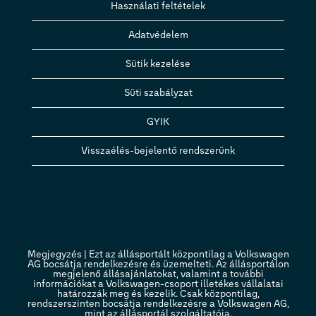
Használati feltételek
Adatvédelem
Sütik kezelése
Süti szabályzat
GYIK
Visszaélés-bejelentő rendszerünk
Megjegyzés | Ezt az állásportált központilag a Volkswagen
AG bocsátja rendelkezésre és üzemelteti. Az állásportálon
megjelenő állásajánlatokat, valamint a további
információkat a Volkswagen-csoport illetékes vállalatai
határozzák meg és kezelik. Csak központilag,
rendszerszinten bocsátja rendelkezésre a Volkswagen AG,
mint az állásportál szolgáltatója.