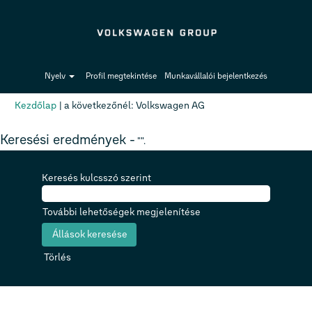
Nyelv
Profil megtekintése
Munkavállalói bejelentkezés
(aktuális
Kezdőlap
|
a következőnél: Volkswagen AG
oldal)
Keresési eredmények -
"".
Keresés kulcsszó szerint
További lehetőségek megjelenítése
Törlés