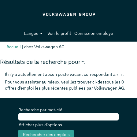
Langue
Voir le profil
Connexion employé
(page
Accueil
|
chez Volkswagen AG
actuelle)
Résultats de la recherche pour
"".
Il n’y a actuellement aucun poste vacant correspondant à «
».
Pour vous assister au mieux, veuillez trouver ci-dessous les 0
offres d’emploi les plus récentes publiées par Volkswagen AG.
Recherche par mot-clé
Afficher plus d'options