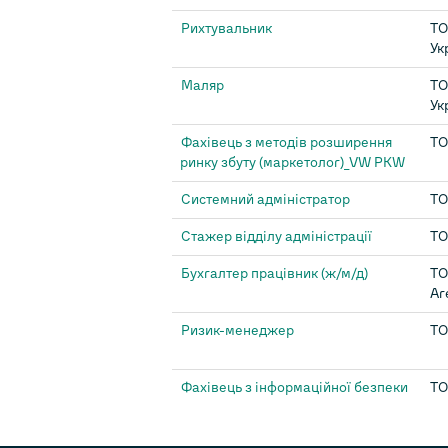
Рихтувальник
ТО
Ук
Маляр
ТО
Ук
Фахівець з методів розширення
ТО
ринку збуту (маркетолог)_VW PKW
Системний адміністратор
ТО
Стажер відділу адміністрації
ТО
Бухгалтер працівник (ж/м/д)
ТО
Аг
Ризик-менеджер
ТО
Фахівець з інформаційної безпеки
ТО