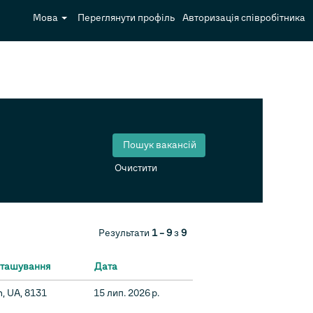
Мова
Переглянути профіль
Авторизація співробітника
Очистити
Результати
1 – 9
з
9
зташування
Дата
n, UA, 8131
15 лип. 2026 р.