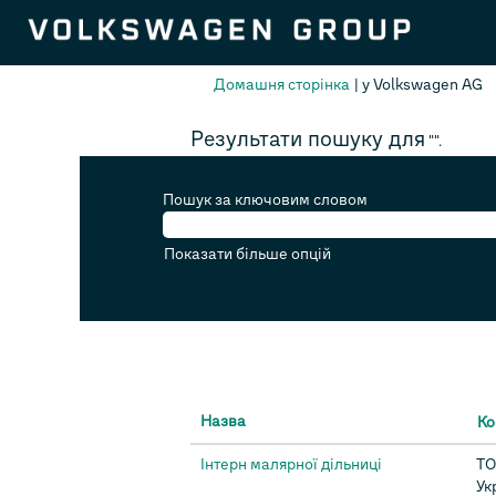
(
Домашня сторінка
|
у Volkswagen AG
с
Результати пошуку для
"".
Пошук за ключовим словом
Показати більше опцій
Назва
Ко
Інтерн малярної дільниці
ТО
Ук