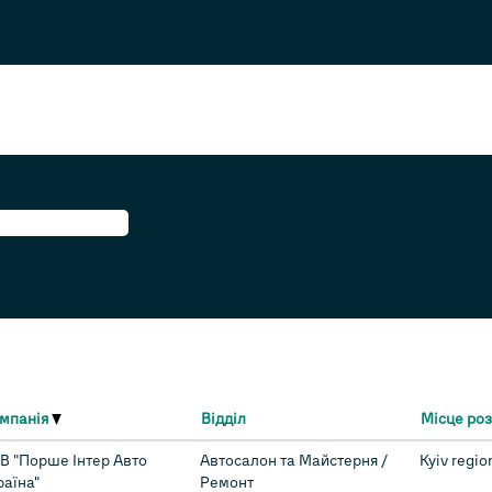
поточна
торінка)
мпанія
Відділ
Місце ро
В "Порше Інтер Авто
Автосалон та Майстерня /
Kyiv regio
раїна"
Ремонт