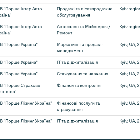
В "Порше Інтер Авто
Продажі та післяпродажне
Kyiv regio
раїна"
обслуговування
В "Порше Інтер Авто
Автосалон та Майстерня /
Kyiv regio
раїна"
Ремонт
В "Порше Україна"
Маркетинг та продакт-
Kyiv, UA, 
менеджмент
В "Порше Україна"
ІТ та діджиталізація
Kyiv, UA, 
В "Порше Україна"
Стажування та навчання
Kyiv, UA, 
В "Порше Страхове
Фінанси та контролінг
Kyiv, UA, 
ентство"
В "Порше Лізинг Україна"
Фінансові послуги та
Kyiv, UA, 
страхування
В "Порше Лізинг Україна"
ІТ та діджиталізація
Kyiv, UA, 