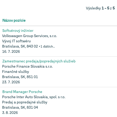
Výsledky
1 – 5
z
5
Názov pozície
Softvérový inžinier
Volkswagen Group Services, s.r.o.
Vývoj IT softwéru
Bratislava, SK, 843 02
+1 ďalších…
16. 7. 2026
Zamestnanec predaja/popredajných služieb
Porsche Finance Slovakia s.r.o.
Finančné služby
Bratislava, SK, 851 01
23. 7. 2026
Brand Manager Porsche
Porsche Inter Auto Slovakia, spol. s r.o.
Predaj a popredajné služby
Bratislava, SK, 831 04
3. 8. 2026