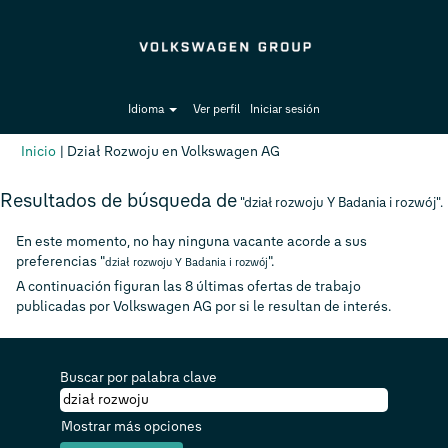
Idioma
Ver perfil
Iniciar sesión
(página
Inicio
|
Dział Rozwoju en Volkswagen AG
actual)
Resultados de búsqueda de
"dział rozwoju Y Badania i rozwój".
En este momento, no hay ninguna vacante acorde a sus
preferencias "
".
dział rozwoju Y Badania i rozwój
A continuación figuran las 8 últimas ofertas de trabajo
publicadas por Volkswagen AG por si le resultan de interés.
Buscar por palabra clave
Mostrar más opciones