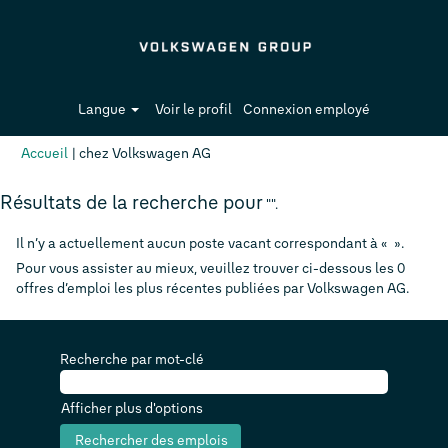
Langue
Voir le profil
Connexion employé
(page
Accueil
|
chez Volkswagen AG
actuelle)
Résultats de la recherche pour
"".
Il n’y a actuellement aucun poste vacant correspondant à «
».
Pour vous assister au mieux, veuillez trouver ci-dessous les 0
offres d’emploi les plus récentes publiées par Volkswagen AG.
Recherche par mot-clé
Afficher plus d'options