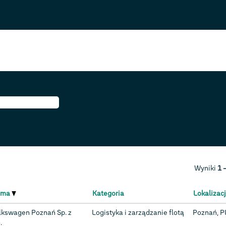
ąca
)
Wyniki
1 
rma
Kategoria
Lokalizac
lkswagen Poznań Sp. z
Logistyka i zarządzanie flotą
Poznań, P
.