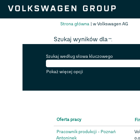
(bież
Strona główna
|
w Volkswagen AG
strona
Szukaj wyników dla
"".
Szukaj według słowa kluczowego
Pokaż więcej opcji
Oferta pracy
Fi
Pracownik produkcji - Poznań
Vo
Antoninek
o.o