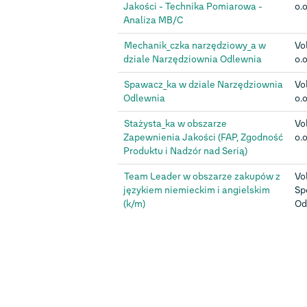
Jakości - Technika Pomiarowa -
o.o
Analiza MB/C
Mechanik_czka narzędziowy_a w
Vo
dziale Narzędziownia Odlewnia
o.o
Spawacz_ka w dziale Narzędziownia
Vo
Odlewnia
o.o
Stażysta_ka w obszarze
Vo
Zapewnienia Jakości (FAP, Zgodność
o.o
Produktu i Nadzór nad Serią)
Team Leader w obszarze zakupów z
Vo
językiem niemieckim i angielskim
Sp
(k/m)
Od