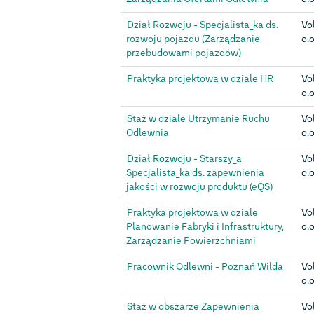
Dział Rozwoju - Specjalista_ka ds.
Vo
rozwoju pojazdu (Zarządzanie
o.o
przebudowami pojazdów)
Praktyka projektowa w dziale HR
Vo
o.o
Staż w dziale Utrzymanie Ruchu
Vo
Odlewnia
o.o
Dział Rozwoju - Starszy_a
Vo
Specjalista_ka ds. zapewnienia
o.o
jakości w rozwoju produktu (eQS)
Praktyka projektowa w dziale
Vo
Planowanie Fabryki i Infrastruktury,
o.o
Zarządzanie Powierzchniami
Pracownik Odlewni - Poznań Wilda
Vo
o.o
Staż w obszarze Zapewnienia
Vo