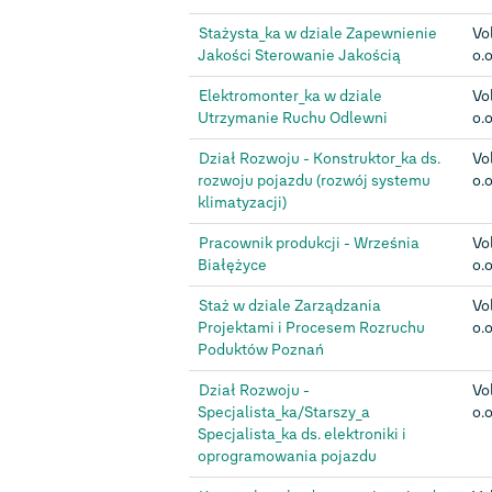
Stażysta_ka w dziale Zapewnienie
Vo
Jakości Sterowanie Jakością
o.o
Elektromonter_ka w dziale
Vo
Utrzymanie Ruchu Odlewni
o.o
Dział Rozwoju - Konstruktor_ka ds.
Vo
rozwoju pojazdu (rozwój systemu
o.o
klimatyzacji)
Pracownik produkcji - Września
Vo
Białężyce
o.o
Staż w dziale Zarządzania
Vo
Projektami i Procesem Rozruchu
o.o
Poduktów Poznań
Dział Rozwoju -
Vo
Specjalista_ka/Starszy_a
o.o
Specjalista_ka ds. elektroniki i
oprogramowania pojazdu