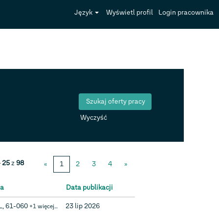
Język
Wyświetl profil
Login pracownika
Wyczyść
– 25
z
98
«
1
2
3
4
»
ja
Data publikacji
L, 61-060
23 lip 2026
+1 więcej…