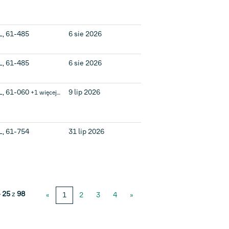
L, 61-485
6 sie 2026
L, 61-485
6 sie 2026
L, 61-060
9 lip 2026
+1 więcej…
L, 61-754
31 lip 2026
– 25
z
98
«
1
2
3
4
»