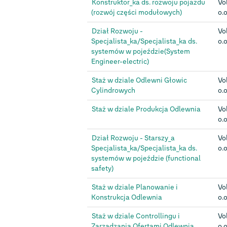
Konstruktor_ka ds. rozwoju pojazdu
Vo
(rozwój części modułowych)
o.o
Dział Rozwoju -
Vo
Specjalista_ka/Specjalista_ka ds.
o.o
systemów w pojeździe(System
Engineer-electric)
Staż w dziale Odlewni Głowic
Vo
Cylindrowych
o.o
Staż w dziale Produkcja Odlewnia
Vo
o.o
Dział Rozwoju - Starszy_a
Vo
Specjalista_ka/Specjalista_ka ds.
o.o
systemów w pojeździe (functional
safety)
Staż w dziale Planowanie i
Vo
Konstrukcja Odlewnia
o.o
Staż w dziale Controllingu i
Vo
Zarządzania Ofertami Odlewnia
o.o