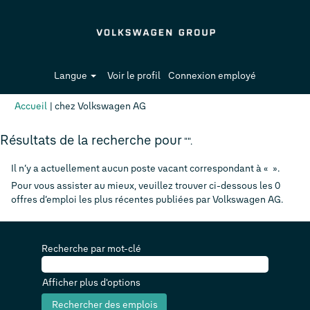
Langue
Voir le profil
Connexion employé
(page
Accueil
|
chez Volkswagen AG
actuelle)
Résultats de la recherche pour
"".
Il n’y a actuellement aucun poste vacant correspondant à «
».
Pour vous assister au mieux, veuillez trouver ci-dessous les 0
offres d’emploi les plus récentes publiées par Volkswagen AG.
Recherche par mot-clé
Afficher plus d'options