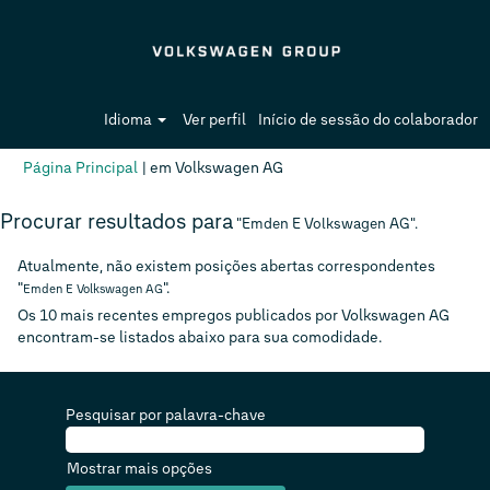
Idioma
Ver perfil
Início de sessão do colaborador
(página
Página Principal
|
em Volkswagen AG
atual)
Procurar resultados para
"Emden E Volkswagen AG".
Atualmente, não existem posições abertas correspondentes
"
".
Emden E Volkswagen AG
Os 10 mais recentes empregos publicados por Volkswagen AG
encontram-se listados abaixo para sua comodidade.
Pesquisar por palavra-chave
Mostrar mais opções