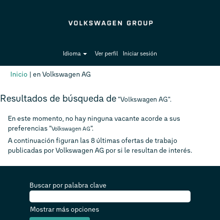
Idioma
Ver perfil
Iniciar sesión
(página
Inicio
|
en Volkswagen AG
actual)
Resultados de búsqueda de
"Volkswagen AG".
En este momento, no hay ninguna vacante acorde a sus
preferencias "
".
Volkswagen AG
A continuación figuran las 8 últimas ofertas de trabajo
publicadas por Volkswagen AG por si le resultan de interés.
Buscar por palabra clave
Mostrar más opciones