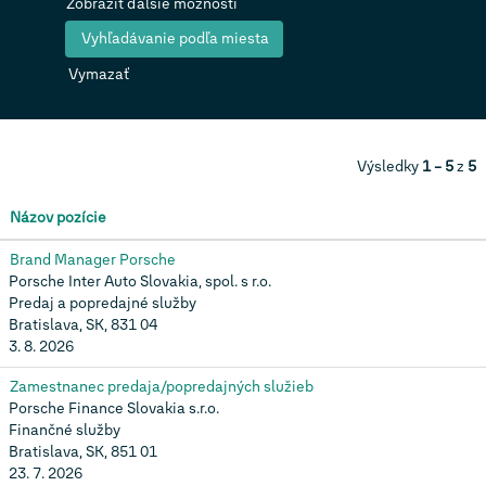
Zobraziť ďalšie možnosti
Vymazať
Výsledky
1 – 5
z
5
Názov pozície
Brand Manager Porsche
Porsche Inter Auto Slovakia, spol. s r.o.
Predaj a popredajné služby
Bratislava, SK, 831 04
3. 8. 2026
Zamestnanec predaja/popredajných služieb
Porsche Finance Slovakia s.r.o.
Finančné služby
Bratislava, SK, 851 01
23. 7. 2026