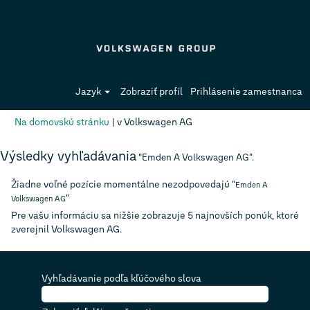
Jazyk
Zobraziť profil
Prihlásenie zamestnanca
(aktuálna
Na domovskú stránku
|
v Volkswagen AG
stránka)
Výsledky vyhľadávania
"Emden A Volkswagen AG".
Žiadne voľné pozície momentálne nezodpovedajú "
Emden A
"
Volkswagen AG
Pre vašu informáciu sa nižšie zobrazuje 5 najnovších ponúk, ktoré
zverejnil Volkswagen AG.
Vyhľadávanie podľa kľúčového slova