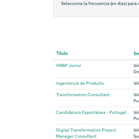
Seleccione la frecuencia (en días) para r
Título
Em
HRBP Junior
Vo
Dis
Ingeniero/a de Producto
Vo
Transformation Consultant
Vo
Po
Candidatura Espontánea - Portugal
Vo
Po
Digital Transformation Project
Vo
Manager Consultant
Su