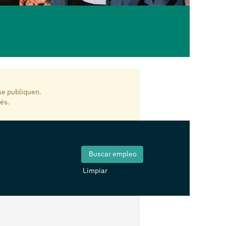
se publiquen.
és.
Limpiar