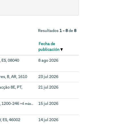
Resultados
1 – 8
de
8
Fecha de
publicación
, ES, 08040
8 ago 2026
es, B, AR, 1610
23 jul 2026
acção 8E, PT,
21 jul 2026
T, 1200-246
15 jul 2026
+4 más…
V, ES, 46002
14 jul 2026