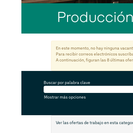
Producción 
En este momento, no hay ninguna vacante
Para recibir correos electrónicos suscrí
A continuación, figuran las 8 últimas ofe
Buscar por palabra clave
Mostrar más opciones
Ver las ofertas de trabajo en esta catego