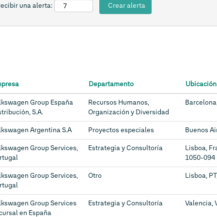
ecibir una alerta:
presa
Departamento
Ubicación
lkswagen Group España
Recursos Humanos,
Barcelona
tribución, S.A.
Organización y Diversidad
lkswagen Argentina S.A
Proyectos especiales
Buenos Air
lkswagen Group Services,
Estrategia y Consultoría
Lisboa, Fr
rtugal
1050-094
lkswagen Group Services,
Otro
Lisboa, P
rtugal
lkswagen Group Services
Estrategia y Consultoría
Valencia, 
cursal en España