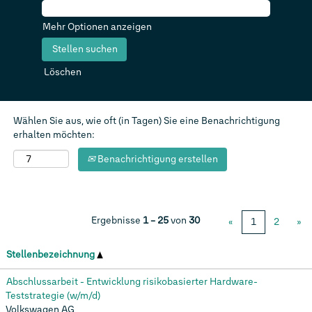
Mehr Optionen anzeigen
Löschen
Wählen Sie aus, wie oft (in Tagen) Sie eine Benachrichtigung
erhalten möchten:
Benachrichtigung erstellen
Ergebnisse
1 – 25
von
30
«
1
2
»
Stellenbezeichnung
Abschlussarbeit - Entwicklung risikobasierter Hardware-
Teststrategie (w/m/d)
Volkswagen AG