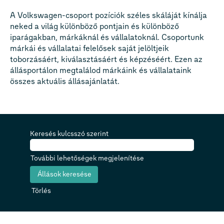
A Volkswagen-csoport pozíciók széles skáláját kínálja
neked a világ különböző pontjain és különböző
iparágakban, márkáknál és vállalatoknál. Csoportunk
márkái és vállalatai felelősek saját jelöltjeik
toborzásáért, kiválasztásáért és képzéséért. Ezen az
állásportálon megtalálod márkáink és vállalataink
összes aktuális állásajánlatát.
Keresés kulcsszó szerint
További lehetőségek megjelenítése
Törlés