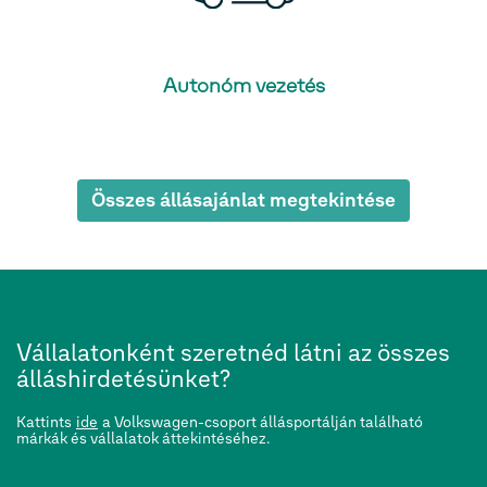
Autonóm vezetés
Összes állásajánlat megtekintése
Vállalatonként szeretnéd látni az összes
álláshirdetésünket?
Kattints
ide
a Volkswagen-csoport állásportálján található
márkák és vállalatok áttekintéséhez.