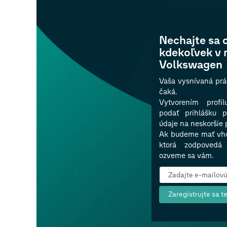
Nechajte sa 
kdekoľvek v 
Volkswagen
Vaša vysnívaná pr
čaká.
Vytvorením profi
podať prihlášku p
údaje na neskoršie 
Ak budeme mať vho
ktorá zodpovedá 
ozveme sa vám.