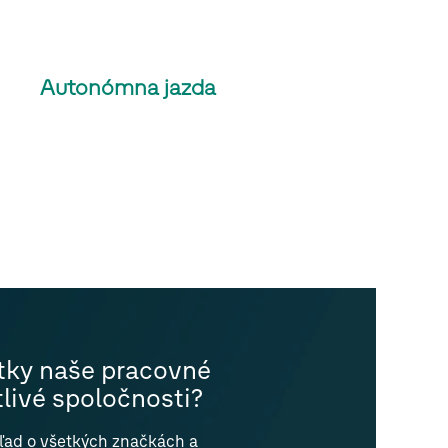
Autonómna jazda
etky naše pracovné
livé spoločnosti?
hľad o všetkých značkách a