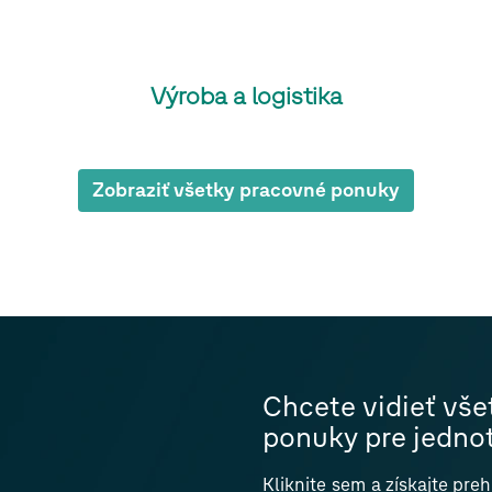
Výroba a logistika
Zobraziť všetky pracovné ponuky
Chcete vidieť vš
ponuky pre jednot
Kliknite
sem
a získajte pre