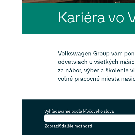
Kariéra vo
Volkswagen Group vám ponúk
odvetviach u všetkých našic
za nábor, výber a školenie 
voľné pracovné miesta našic
Vyhľadávanie podľa kľúčového slova
Zobraziť ďalšie možnosti