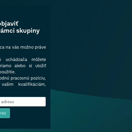
objaviť
rámci skupiny
áca na vás možno práve
lu uchádzača môžete
riamo alebo si uložiť
použitie.
dnú pracovnú pozíciu,
vašim kvalifikáciám,